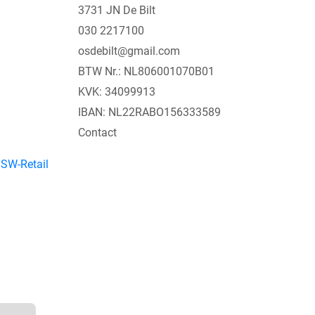
3731 JN De Bilt
030 2217100
osdebilt@gmail.com
BTW Nr.: NL806001070B01
KVK: 34099913
IBAN: NL22RABO156333589
Contact
y
SW-Retail