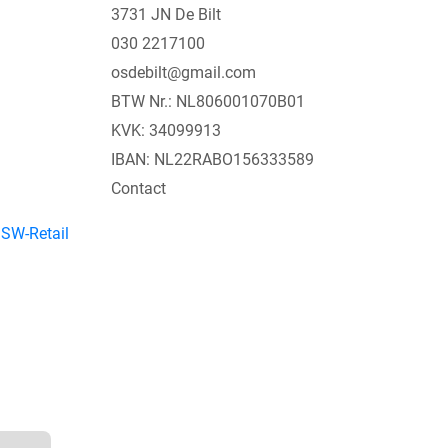
3731 JN De Bilt
030 2217100
osdebilt@gmail.com
BTW Nr.: NL806001070B01
KVK: 34099913
IBAN: NL22RABO156333589
Contact
y
SW-Retail