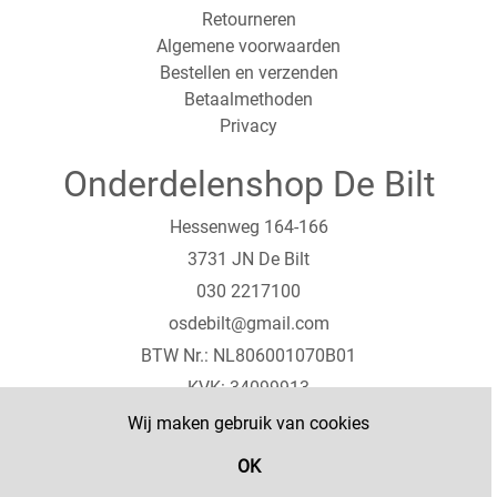
Retourneren
Algemene voorwaarden
Bestellen en verzenden
Betaalmethoden
Privacy
Onderdelenshop De Bilt
Hessenweg 164-166
3731 JN De Bilt
030 2217100
osdebilt@gmail.com
BTW Nr.: NL806001070B01
KVK: 34099913
IBAN: NL22RABO156333589
Wij maken gebruik van cookies
Contact
OK