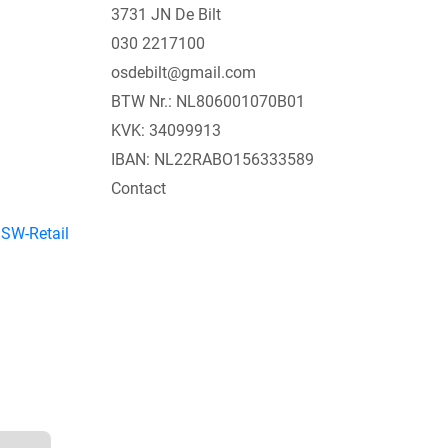
3731 JN De Bilt
030 2217100
osdebilt@gmail.com
BTW Nr.: NL806001070B01
KVK: 34099913
IBAN: NL22RABO156333589
Contact
y
SW-Retail