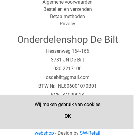
Algemene voorwaarden
Bestellen en verzenden
Betaalmethoden
Privacy
Onderdelenshop De Bilt
Hessenweg 164-166
3731 JN De Bilt
030 2217100
osdebilt@gmail.com
BTW Nr.: NL806001070B01
KVK: 34099913
IBAN: NL22RABO156333589
Wij maken gebruik van cookies
Contact
OK
© Copyright 2020 SW-Retail - Powered by
SW-Retail
webshop
- Design by
SW-Retail