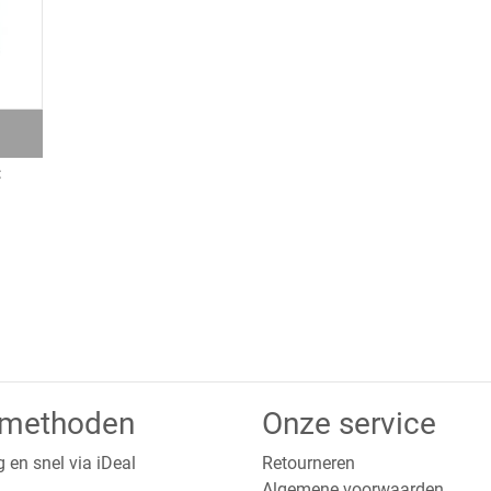
t
lmethoden
Onze service
g en snel via iDeal
Retourneren
Algemene voorwaarden