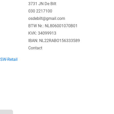
3731 JN De Bilt
030 2217100
osdebilt@gmail.com
BTW Nr.: NL806001070B01
KVK: 34099913
IBAN: NL22RABO156333589
Contact
y
SW-Retail