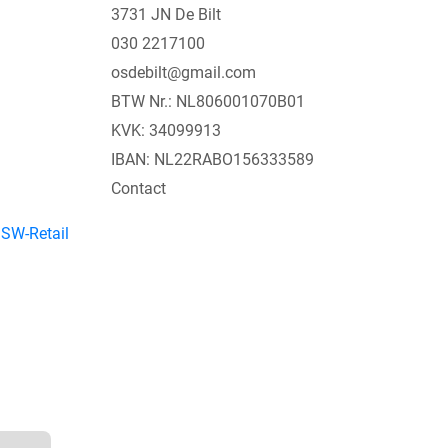
3731 JN De Bilt
030 2217100
osdebilt@gmail.com
BTW Nr.: NL806001070B01
KVK: 34099913
IBAN: NL22RABO156333589
Contact
y
SW-Retail