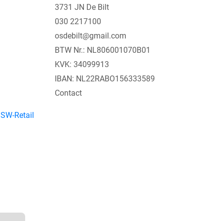
3731 JN De Bilt
030 2217100
osdebilt@gmail.com
BTW Nr.: NL806001070B01
KVK: 34099913
IBAN: NL22RABO156333589
Contact
y
SW-Retail