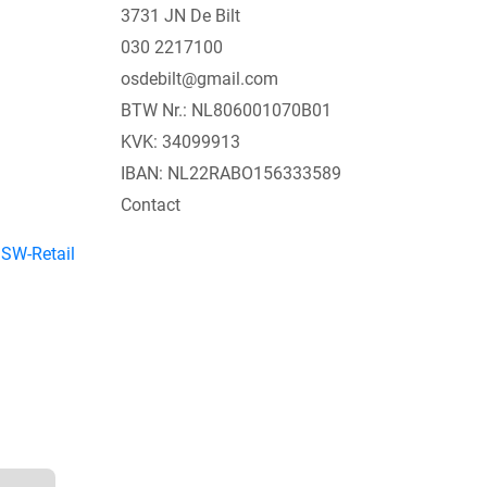
3731 JN De Bilt
030 2217100
osdebilt@gmail.com
BTW Nr.: NL806001070B01
KVK: 34099913
IBAN: NL22RABO156333589
Contact
y
SW-Retail