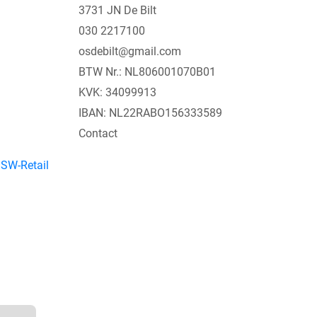
3731 JN De Bilt
030 2217100
osdebilt@gmail.com
BTW Nr.: NL806001070B01
KVK: 34099913
IBAN: NL22RABO156333589
Contact
y
SW-Retail