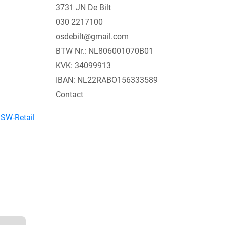
3731 JN De Bilt
030 2217100
osdebilt@gmail.com
BTW Nr.: NL806001070B01
KVK: 34099913
IBAN: NL22RABO156333589
Contact
y
SW-Retail