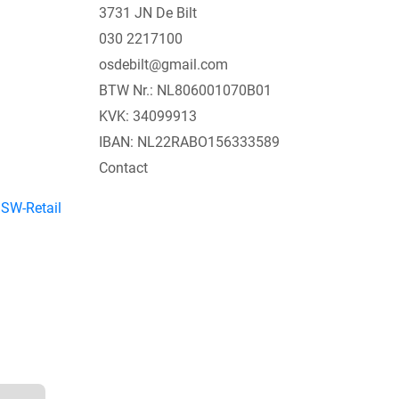
3731 JN De Bilt
030 2217100
osdebilt@gmail.com
BTW Nr.: NL806001070B01
KVK: 34099913
IBAN: NL22RABO156333589
Contact
y
SW-Retail