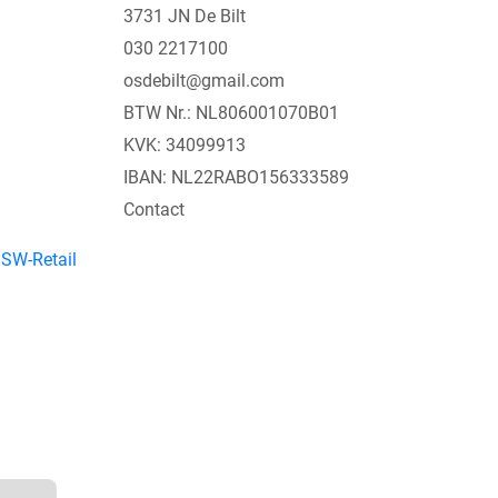
3731 JN De Bilt
030 2217100
osdebilt@gmail.com
BTW Nr.: NL806001070B01
KVK: 34099913
IBAN: NL22RABO156333589
Contact
y
SW-Retail