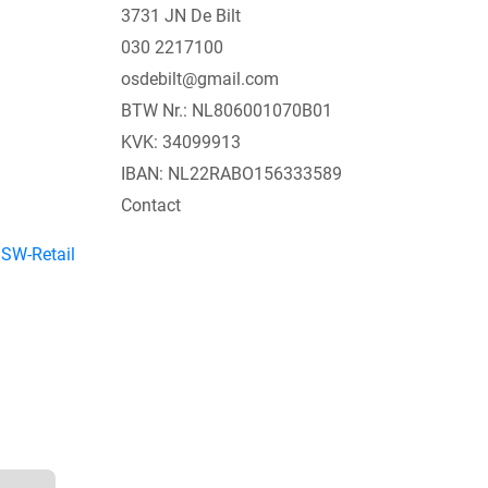
3731 JN De Bilt
030 2217100
osdebilt@gmail.com
BTW Nr.: NL806001070B01
KVK: 34099913
IBAN: NL22RABO156333589
Contact
y
SW-Retail