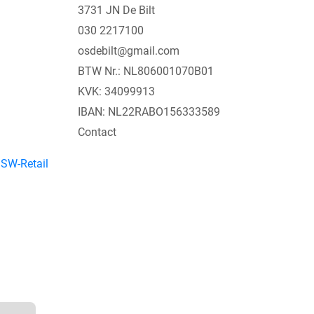
3731 JN De Bilt
030 2217100
osdebilt@gmail.com
BTW Nr.: NL806001070B01
KVK: 34099913
IBAN: NL22RABO156333589
Contact
y
SW-Retail