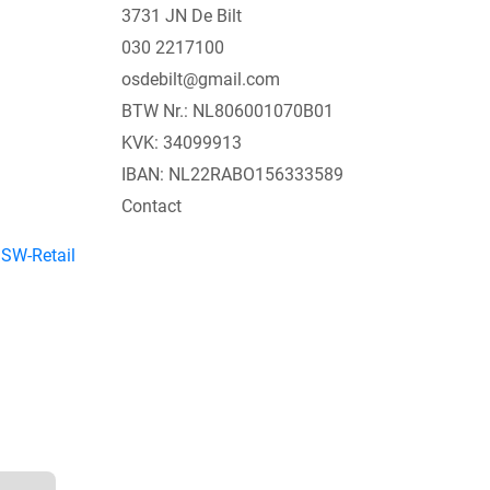
3731 JN De Bilt
030 2217100
osdebilt@gmail.com
BTW Nr.: NL806001070B01
KVK: 34099913
IBAN: NL22RABO156333589
Contact
y
SW-Retail